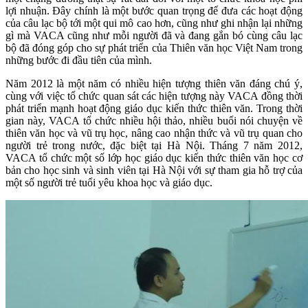
lợi nhuận. Đây chính là một bước quan trọng để đưa các hoạt động
của câu lạc bộ tới một qui mô cao hơn, cũng như ghi nhận lại những
gì mà VACA cũng như mỗi người đã và đang gắn bó cùng câu lạc
bộ đã đóng góp cho sự phát triển của Thiên văn học Việt Nam trong
những bước đi đầu tiên của mình.
Năm 2012 là một năm có nhiều hiện tượng thiên văn đáng chú ý,
cùng với việc tổ chức quan sát các hiện tượng này VACA đồng thời
phát triển mạnh hoạt động giáo dục kiến thức thiên văn. Trong thời
gian này, VACA tổ chức nhiều hội thảo, nhiều buổi nói chuyện về
thiên văn học và vũ trụ học, nâng cao nhận thức và vũ trụ quan cho
người trẻ trong nước, đặc biệt tại Hà Nội. Tháng 7 năm 2012,
VACA tổ chức một số lớp học giáo dục kiến thức thiên văn học cơ
bản cho học sinh và sinh viên tại Hà Nội với sự tham gia hỗ trợ của
một số người trẻ tuổi yêu khoa học và giáo dục.