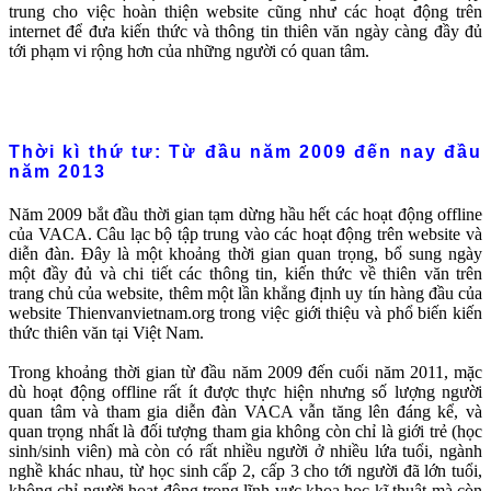
trung cho việc hoàn thiện website cũng như các hoạt động trên
internet để đưa kiến thức và thông tin thiên văn ngày càng đầy đủ
tới phạm vi rộng hơn của những người có quan tâm.
Thời kì thứ tư: Từ đầu năm 2009 đến nay đầu
năm 2013
Năm 2009 bắt đầu thời gian tạm dừng hầu hết các hoạt động offline
của VACA. Câu lạc bộ tập trung vào các hoạt động trên website và
diễn đàn. Đây là một khoảng thời gian quan trọng, bổ sung ngày
một đầy đủ và chi tiết các thông tin, kiến thức về thiên văn trên
trang chủ của website, thêm một lần khẳng định uy tín hàng đầu của
website Thienvanvietnam.org trong việc giới thiệu và phổ biến kiến
thức thiên văn tại Việt Nam.
Trong khoảng thời gian từ đầu năm 2009 đến cuối năm 2011, mặc
dù hoạt động offline rất ít được thực hiện nhưng số lượng người
quan tâm và tham gia diễn đàn VACA vẫn tăng lên đáng kể, và
quan trọng nhất là đối tượng tham gia không còn chỉ là giới trẻ (học
sinh/sinh viên) mà còn có rất nhiều người ở nhiều lứa tuổi, ngành
nghề khác nhau, từ học sinh cấp 2, cấp 3 cho tới người đã lớn tuổi,
không chỉ người hoạt động trong lĩnh vực khoa học kĩ thuật mà còn