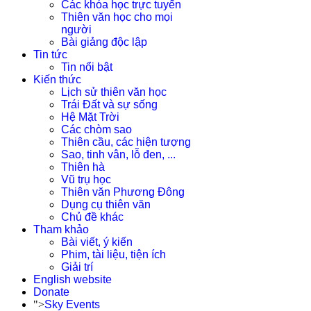
Các khóa học trực tuyến
Thiên văn học cho mọi
người
Bài giảng độc lập
Tin tức
Tin nổi bật
Kiến thức
Lịch sử thiên văn học
Trái Đất và sự sống
Hệ Mặt Trời
Các chòm sao
Thiên cầu, các hiện tượng
Sao, tinh vân, lỗ đen, ...
Thiên hà
Vũ trụ học
Thiên văn Phương Đông
Dụng cụ thiên văn
Chủ đề khác
Tham khảo
Bài viết, ý kiến
Phim, tài liệu, tiện ích
Giải trí
English website
Donate
">
Sky Events