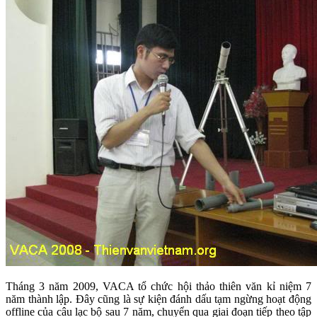
Tháng 3 năm 2009, VACA tổ chức hội thảo thiên văn kỉ niệm 7
năm thành lập. Đây cũng là sự kiện đánh dấu tạm ngừng hoạt động
offline của câu lạc bộ sau 7 năm, chuyển qua giai đoạn tiếp theo tập