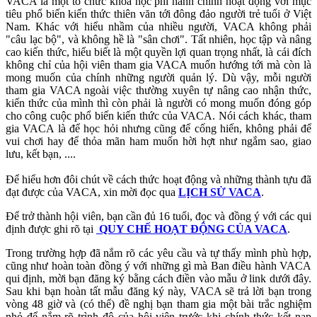
VACA là một tổ chức khoa học phi hành chính hoạt động với mục
tiêu phổ biến kiến thức thiên văn tới đông đảo người trẻ tuổi ở Việt
Nam. Khác với hiểu nhầm của nhiều người, VACA không phải
"câu lạc bộ", và không hề là "sân chơi". Tất nhiên, học tập và nâng
cao kiến thức, hiểu biết là một quyền lợi quan trọng nhất, là cái đích
không chỉ của hội viên tham gia VACA muốn hướng tới mà còn là
mong muốn của chính những người quản lý. Dù vậy, mỗi người
tham gia VACA ngoài việc thường xuyên tự nâng cao nhận thức,
kiến thức của mình thì còn phải là người có mong muốn đóng góp
cho công cuộc phổ biến kiến thức của VACA. Nói cách khác, tham
gia VACA là để học hỏi nhưng cũng để cống hiến, không phải để
vui chơi hay để thỏa mãn ham muốn hời hợt như ngắm sao, giao
lưu, kết bạn, ....
Để hiểu hơn đôi chút về cách thức hoạt động và những thành tựu đã
đạt được của VACA, xin mời đọc qua
LỊCH SỬ VACA
.
Để trở thành hội viên, bạn cần đủ 16 tuổi, đọc và đồng ý với các qui
định được ghi rõ tại
QUY CHẾ HOẠT ĐỘNG CỦA VACA
.
Trong trường hợp đã nắm rõ các yêu cầu và tự thấy mình phù hợp,
cũng như hoàn toàn đồng ý với những gì mà Ban điều hành VACA
qui định, mời bạn đăng ký bằng cách điền vào mẫu ở link dưới đây.
Sau khi bạn hoàn tất mẫu đăng ký này, VACA sẽ trả lời bạn trong
vòng 48 giờ và (có thể) đề nghị bạn tham gia một bài trắc nghiệm
nhỏ để nắm rõ trình độ của hội viên trước khi chính thức kết nạp