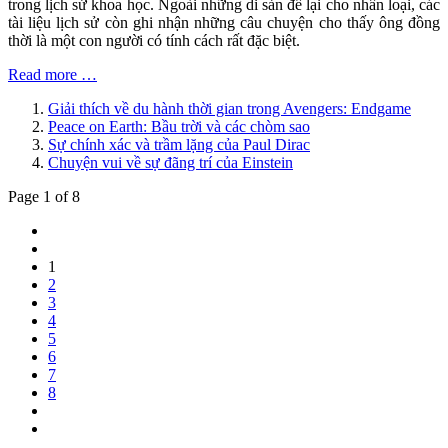
trong lịch sử khoa học. Ngoài những di sản để lại cho nhân loại, các
tài liệu lịch sử còn ghi nhận những câu chuyện cho thấy ông đồng
thời là một con người có tính cách rất đặc biệt.
Read more …
Giải thích về du hành thời gian trong Avengers: Endgame
Peace on Earth: Bầu trời và các chòm sao
Sự chính xác và trầm lặng của Paul Dirac
Chuyện vui về sự đãng trí của Einstein
Page 1 of 8
1
2
3
4
5
6
7
8