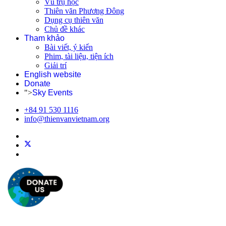
Vũ trụ học
Thiên văn Phương Đông
Dụng cụ thiên văn
Chủ đề khác
Tham khảo
Bài viết, ý kiến
Phim, tài liệu, tiện ích
Giải trí
English website
Donate
">
Sky Events
+84 91 530 1116
info@thienvanvietnam.org