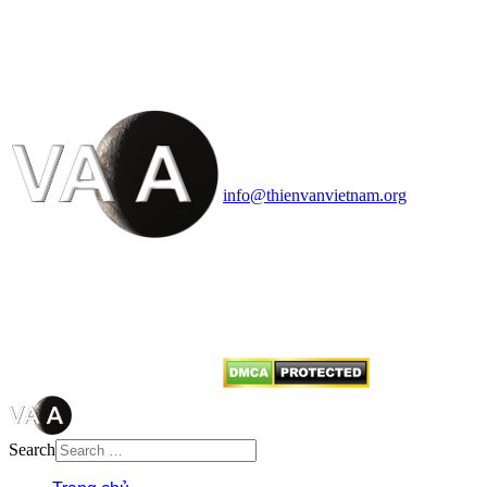
VĂN VÀ VŨ TRỤ
HỌC VIỆT NAM
Vietnam Astronomy and
Cosmology Association (VACA)
Văn phòng: 90b Khương Đình,
quận Thanh Xuân, Hà Nội
Điện thoại: 091.530.1116; Email:
info@thienvanvietnam.org
Mọi bài viết tại đây thuộc bản
quyền của VACA, vui lòng ghi rõ
tên tác giả và nguồn trích
dẫn
Thienvanvietnam.org
khi quý
vị tái sử dụng bất cứ nội dung nào
từ website này.
Search