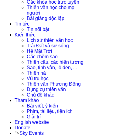
Các khóa học trực tuyến
Thiên văn học cho mọi
người
Bài giảng độc lập
Tin tức
Tin nổi bật
Kiến thức
Lịch sử thiên văn học
Trái Đất và sự sống
Hệ Mặt Trời
Các chòm sao
Thiên cầu, các hiện tượng
Sao, tinh vân, lỗ đen, ...
Thiên hà
Vũ trụ học
Thiên văn Phương Đông
Dụng cụ thiên văn
Chủ đề khác
Tham khảo
Bài viết, ý kiến
Phim, tài liệu, tiện ích
Giải trí
English website
Donate
">
Sky Events