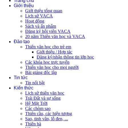
Trang chủ
Giới thiệu
Giới thiệu tổng quan
Lịch sử VACA
Hoạt động
Sách và ấn phẩm
Đăng ký hội viên VACA
20 năm Thiên văn học và VACA
Đào tạo
Thiên văn học cho trẻ em
Giới thiệu / Hợp tác
Đăng ký/nhận thông tin lớp học
Các khóa học trực tuyến
Thiên văn học cho mọi người
Bài giảng độc lập
Tin tức
Tin nổi bật
Kiến thức
Lịch sử thiên văn học
Trái Đất và sự sống
Hệ Mặt Trời
Các chòm sao
Thiên cầu, các hiện tượng
Sao, tinh vân, lỗ đen, ...
Thiên hà