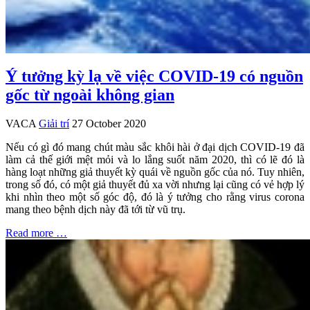
Ý tưởng kỳ lạ về việc COVID-19 có nguồn
gốc từ ngoài không gian
VACA
Giải trí
27 October 2020
Nếu có gì đó mang chút màu sắc khôi hài ở đại dịch COVID-19 đã
làm cả thế giới mệt mỏi và lo lắng suốt năm 2020, thì có lẽ đó là
hàng loạt những giả thuyết kỳ quái về nguồn gốc của nó. Tuy nhiên,
trong số đó, có một giả thuyết đủ xa vời nhưng lại cũng có vẻ hợp lý
khi nhìn theo một số góc độ, đó là ý tưởng cho rằng virus corona
mang theo bệnh dịch này đã tới từ vũ trụ.
Read more …