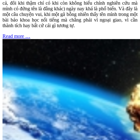
cả, đôi khi thậm chí có khi còn không hiểu chính nghiên cứu mà
mình có đứng tên là đằng khác) ngày nay khá là phổ biến. Và đây là
một câu chuyện vui, khi một gã bỗng nhiên thấy tên mình trong một
bài báo khoa học nổi tiếng mà chẳng phải vì ngoại giao, vì cần
thành tích hay bất cứ cái gì tương tự.
Read more …