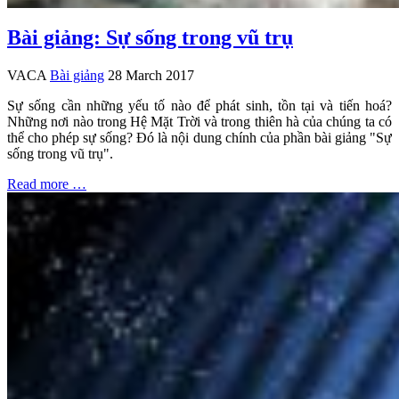
Bài giảng: Sự sống trong vũ trụ
VACA
Bài giảng
28 March 2017
Sự sống cần những yếu tố nào để phát sinh, tồn tại và tiến hoá?
Những nơi nào trong Hệ Mặt Trời và trong thiên hà của chúng ta có
thể cho phép sự sống? Đó là nội dung chính của phần bài giảng "Sự
sống trong vũ trụ".
Read more …