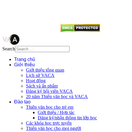
tên tác giả và nguồn trích
dẫn
Thienvanvietnam.org
khi quý
vị tái sử dụng bất cứ nội dung nào
từ website này.
Search
Trang chủ
Giới thiệu
Giới thiệu tổng quan
Lịch sử VACA
Hoạt động
Sách và ấn phẩm
Đăng ký hội viên VACA
20 năm Thiên văn học và VACA
Đào tạo
Thiên văn học cho trẻ em
Giới thiệu / Hợp tác
Đăng ký/nhận thông tin lớp học
Các khóa học trực tuyến
Thiên văn học cho mọi người