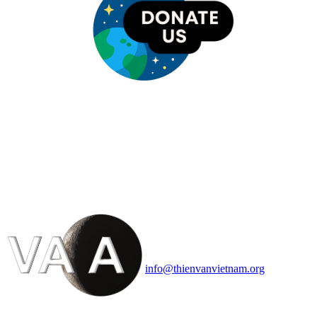
HỘI THIÊN
VĂN VÀ VŨ TRỤ
HỌC VIỆT NAM
Vietnam Astronomy and
Cosmology Association (VACA)
Văn phòng: 90b Khương Đình,
quận Thanh Xuân, Hà Nội
Điện thoại: 091.530.1116; Email:
info@thienvanvietnam.org
Mọi bài viết tại đây thuộc bản
quyền của VACA, vui lòng ghi rõ