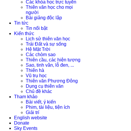
Các khóa học trực tuyến
Thiên văn học cho mọi
người
Bài giảng độc lập
Tin tức
Tin nổi bật
Kiến thức
Lịch sử thiên văn học
Trái Đất và sự sống
Hệ Mặt Trời
Các chòm sao
Thiên cầu, các hiện tượng
Sao, tinh vân, lỗ đen, ...
Thiên hà
Vũ trụ học
Thiên văn Phương Đông
Dụng cụ thiên văn
Chủ đề khác
Tham khảo
Bài viết, ý kiến
Phim, tài liệu, tiện ích
Giải trí
English website
Donate
Sky Events