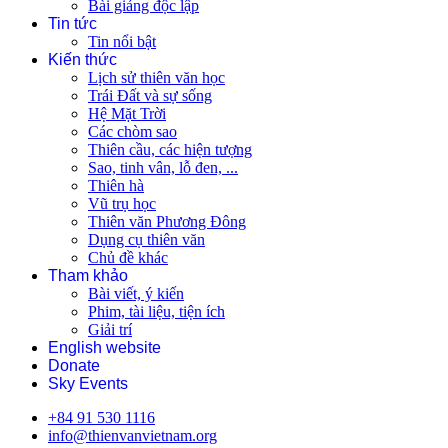
Bài giảng độc lập
Tin tức
Tin nổi bật
Kiến thức
Lịch sử thiên văn học
Trái Đất và sự sống
Hệ Mặt Trời
Các chòm sao
Thiên cầu, các hiện tượng
Sao, tinh vân, lỗ đen, ...
Thiên hà
Vũ trụ học
Thiên văn Phương Đông
Dụng cụ thiên văn
Chủ đề khác
Tham khảo
Bài viết, ý kiến
Phim, tài liệu, tiện ích
Giải trí
English website
Donate
Sky Events
+84 91 530 1116
info@thienvanvietnam.org