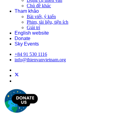
Dụng cụ thiên văn
Chủ đề khác
Tham khảo
Bài viết, ý kiến
Phim, tài liệu, tiện ích
Giải trí
English website
Donate
Sky Events
+84 91 530 1116
info@thienvanvietnam.org