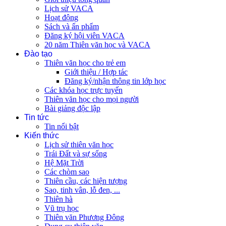
Lịch sử VACA
Hoạt động
Sách và ấn phẩm
Đăng ký hội viên VACA
20 năm Thiên văn học và VACA
Đào tạo
Thiên văn học cho trẻ em
Giới thiệu / Hợp tác
Đăng ký/nhận thông tin lớp học
Các khóa học trực tuyến
Thiên văn học cho mọi người
Bài giảng độc lập
Tin tức
Tin nổi bật
Kiến thức
Lịch sử thiên văn học
Trái Đất và sự sống
Hệ Mặt Trời
Các chòm sao
Thiên cầu, các hiện tượng
Sao, tinh vân, lỗ đen, ...
Thiên hà
Vũ trụ học
Thiên văn Phương Đông