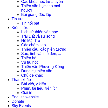
Các khóa học trực tuyến
Thiên văn học cho mọi
người
Bài giảng độc lập
Tin tức
Tin nổi bật
Kiến thức
Lịch sử thiên văn học
Trái Đất và sự sống
Hệ Mặt Trời
Các chòm sao
Thiên cầu, các hiện tượng
Sao, tinh vân, lỗ đen, ...
Thiên hà
Vũ trụ học
Thiên văn Phương Đông
Dụng cụ thiên văn
Chủ đề khác
Tham khảo
Bài viết, ý kiến
Phim, tài liệu, tiện ích
Giải trí
English website
Donate
Sky Events