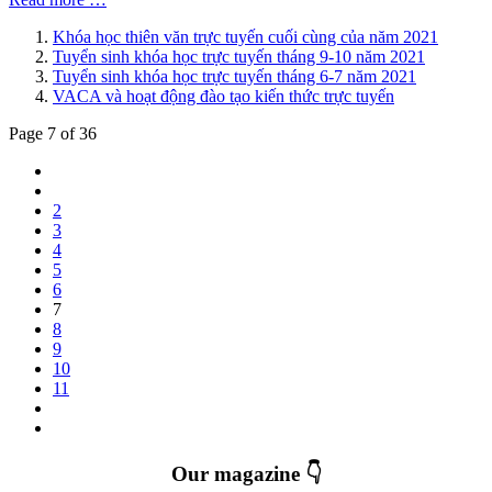
Khóa học thiên văn trực tuyến cuối cùng của năm 2021
Tuyển sinh khóa học trực tuyến tháng 9-10 năm 2021
Tuyển sinh khóa học trực tuyến tháng 6-7 năm 2021
VACA và hoạt động đào tạo kiến thức trực tuyến
Page 7 of 36
2
3
4
5
6
7
8
9
10
11
Our magazine 👇