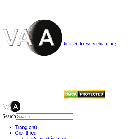
HỌC VIỆT NAM
Vietnam Astronomy and
Cosmology Association (VACA)
Văn phòng: 90b Khương Đình,
quận Thanh Xuân, Hà Nội
Điện thoại: 091.530.1116; Email:
info@thienvanvietnam.org
Mọi bài viết tại đây thuộc bản
quyền của VACA, vui lòng ghi rõ
tên tác giả và nguồn trích
dẫn
Thienvanvietnam.org
khi quý
vị tái sử dụng bất cứ nội dung nào
từ website này.
Search
Trang chủ
Giới thiệu
Giới thiệu tổng quan