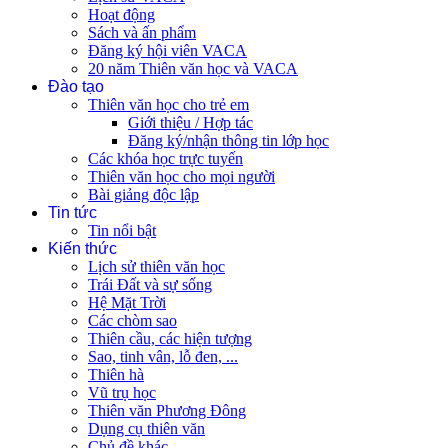
Hoạt động
Sách và ấn phẩm
Đăng ký hội viên VACA
20 năm Thiên văn học và VACA
Đào tạo
Thiên văn học cho trẻ em
Giới thiệu / Hợp tác
Đăng ký/nhận thông tin lớp học
Các khóa học trực tuyến
Thiên văn học cho mọi người
Bài giảng độc lập
Tin tức
Tin nổi bật
Kiến thức
Lịch sử thiên văn học
Trái Đất và sự sống
Hệ Mặt Trời
Các chòm sao
Thiên cầu, các hiện tượng
Sao, tinh vân, lỗ đen, ...
Thiên hà
Vũ trụ học
Thiên văn Phương Đông
Dụng cụ thiên văn
Chủ đề khác