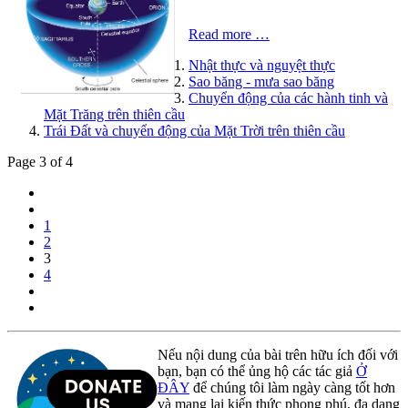
Read more …
Nhật thực và nguyệt thực
Sao băng - mưa sao băng
Chuyển động của các hành tinh và
Mặt Trăng trên thiên cầu
Trái Đất và chuyển động của Mặt Trời trên thiên cầu
Page 3 of 4
1
2
3
4
Nếu nội dung của bài trên hữu ích đối với
bạn, bạn có thể ủng hộ các tác giả
Ở
ĐÂY
để chúng tôi làm ngày càng tốt hơn
và mang lại kiến thức phong phú, đa dạng