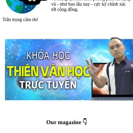
và - như bao lâu nay - cực kỳ chính xác
tới cộng đồng.
Trân trọng cám ơn!
Our magazine 👇