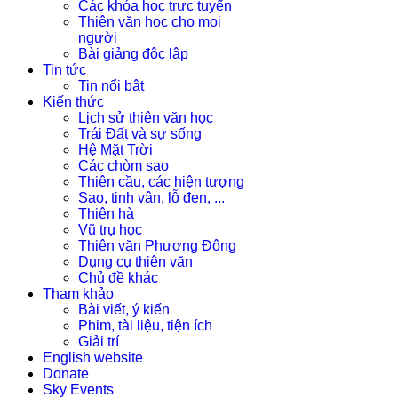
Các khóa học trực tuyến
Thiên văn học cho mọi
người
Bài giảng độc lập
Tin tức
Tin nổi bật
Kiến thức
Lịch sử thiên văn học
Trái Đất và sự sống
Hệ Mặt Trời
Các chòm sao
Thiên cầu, các hiện tượng
Sao, tinh vân, lỗ đen, ...
Thiên hà
Vũ trụ học
Thiên văn Phương Đông
Dụng cụ thiên văn
Chủ đề khác
Tham khảo
Bài viết, ý kiến
Phim, tài liệu, tiện ích
Giải trí
English website
Donate
Sky Events