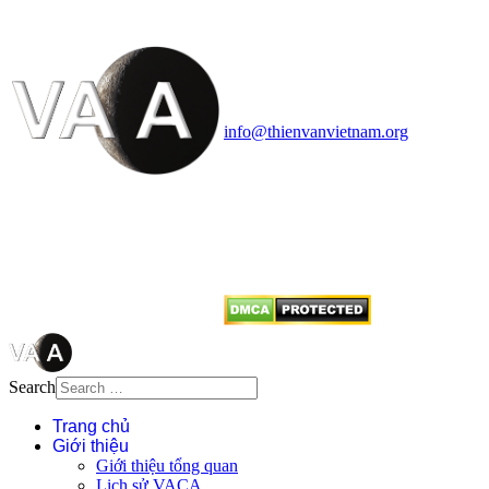
Vietnam Astronomy and
Cosmology Association (VACA)
Văn phòng: 90b Khương Đình,
quận Thanh Xuân, Hà Nội
Điện thoại: 091.530.1116; Email:
info@thienvanvietnam.org
Mọi bài viết tại đây thuộc bản
quyền của VACA, vui lòng ghi rõ
tên tác giả và nguồn trích
dẫn
Thienvanvietnam.org
khi quý
vị tái sử dụng bất cứ nội dung nào
từ website này.
Search
Trang chủ
Giới thiệu
Giới thiệu tổng quan
Lịch sử VACA