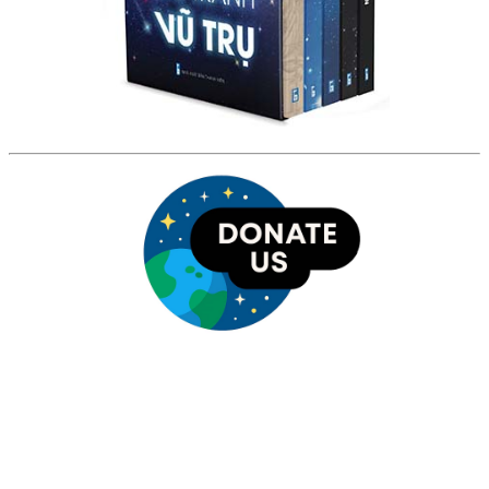
HỘI THIÊN
VĂN VÀ VŨ TRỤ
HỌC VIỆT NAM