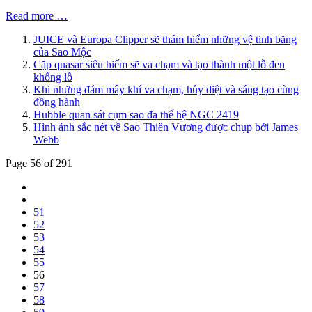
Read more …
JUICE và Europa Clipper sẽ thám hiểm những vệ tinh băng
của Sao Mộc
Cặp quasar siêu hiếm sẽ va chạm và tạo thành một lỗ đen
khổng lồ
Khi những đám mây khí va chạm, hủy diệt và sáng tạo cùng
đồng hành
Hubble quan sát cụm sao đa thế hệ NGC 2419
Hình ảnh sắc nét về Sao Thiên Vương được chụp bởi James
Webb
Page 56 of 291
51
52
53
54
55
56
57
58