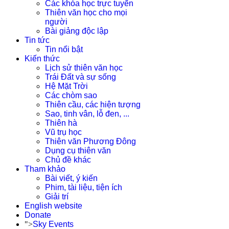
Các khóa học trực tuyến
Thiên văn học cho mọi
người
Bài giảng độc lập
Tin tức
Tin nổi bật
Kiến thức
Lịch sử thiên văn học
Trái Đất và sự sống
Hệ Mặt Trời
Các chòm sao
Thiên cầu, các hiện tượng
Sao, tinh vân, lỗ đen, ...
Thiên hà
Vũ trụ học
Thiên văn Phương Đông
Dụng cụ thiên văn
Chủ đề khác
Tham khảo
Bài viết, ý kiến
Phim, tài liệu, tiện ích
Giải trí
English website
Donate
">
Sky Events