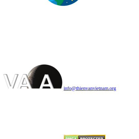
HỘI THIÊN
VĂN VÀ VŨ TRỤ
HỌC VIỆT NAM
Vietnam Astronomy and
Cosmology Association (VACA)
Văn phòng: 90b Khương Đình,
quận Thanh Xuân, Hà Nội
Điện thoại: 091.530.1116; Email:
info@thienvanvietnam.org
Mọi bài viết tại đây thuộc bản
quyền của VACA, vui lòng ghi rõ
tên tác giả và nguồn trích
dẫn
Thienvanvietnam.org
khi quý
vị tái sử dụng bất cứ nội dung nào
từ website này.