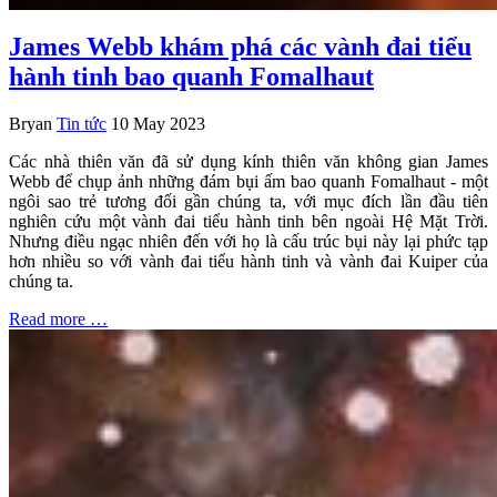
James Webb khám phá các vành đai tiểu
hành tinh bao quanh Fomalhaut
Bryan
Tin tức
10 May 2023
Các nhà thiên văn đã sử dụng kính thiên văn không gian James
Webb để chụp ảnh những đám bụi ấm bao quanh Fomalhaut - một
ngôi sao trẻ tương đối gần chúng ta, với mục đích lần đầu tiên
nghiên cứu một vành đai tiểu hành tinh bên ngoài Hệ Mặt Trời.
Nhưng điều ngạc nhiên đến với họ là cấu trúc bụi này lại phức tạp
hơn nhiều so với vành đai tiểu hành tinh và vành đai Kuiper của
chúng ta.
Read more …