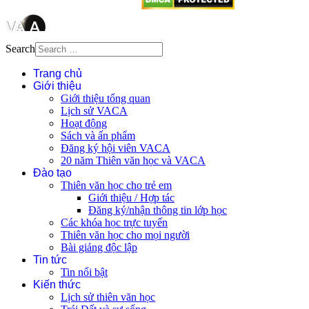
Search
Trang chủ
Giới thiệu
Giới thiệu tổng quan
Lịch sử VACA
Hoạt động
Sách và ấn phẩm
Đăng ký hội viên VACA
20 năm Thiên văn học và VACA
Đào tạo
Thiên văn học cho trẻ em
Giới thiệu / Hợp tác
Đăng ký/nhận thông tin lớp học
Các khóa học trực tuyến
Thiên văn học cho mọi người
Bài giảng độc lập
Tin tức
Tin nổi bật
Kiến thức
Lịch sử thiên văn học