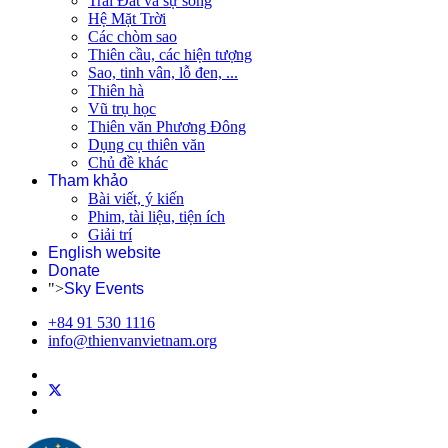
Trái Đất và sự sống
Hệ Mặt Trời
Các chòm sao
Thiên cầu, các hiện tượng
Sao, tinh vân, lỗ đen, ...
Thiên hà
Vũ trụ học
Thiên văn Phương Đông
Dụng cụ thiên văn
Chủ đề khác
Tham khảo
Bài viết, ý kiến
Phim, tài liệu, tiện ích
Giải trí
English website
Donate
">
Sky Events
+84 91 530 1116
info@thienvanvietnam.org