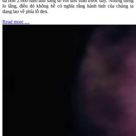
hà hơn 2.000 năm ánh sáng so với tính toán trước đây. Nhưng đừng
lo lắng, điều đó không hề có nghĩa rằng hành tinh của chúng ta
đang lao về phía lỗ đen.
Read more …