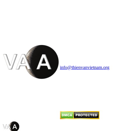
HỘI THIÊN
VĂN VÀ VŨ TRỤ
HỌC VIỆT NAM
Vietnam Astronomy and
Cosmology Association (VACA)
Văn phòng: 90b Khương Đình,
quận Thanh Xuân, Hà Nội
Điện thoại: 091.530.1116; Email:
info@thienvanvietnam.org
Mọi bài viết tại đây thuộc bản
quyền của VACA, vui lòng ghi rõ
tên tác giả và nguồn trích
dẫn
Thienvanvietnam.org
khi quý
vị tái sử dụng bất cứ nội dung nào
từ website này.