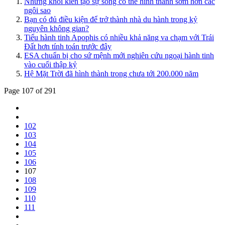
Những khối kiến tạo sự sống có thể hình thành sớm hơn các
ngôi sao
Bạn có đủ điều kiện để trở thành nhà du hành trong kỷ
nguyên không gian?
Tiểu hành tinh Apophis có nhiều khả năng va chạm với Trái
Đất hơn tính toán trước đây
ESA chuẩn bị cho sứ mệnh mới nghiên cứu ngoại hành tinh
vào cuối thập kỷ
Hệ Mặt Trời đã hình thành trong chưa tới 200.000 năm
Page 107 of 291
102
103
104
105
106
107
108
109
110
111