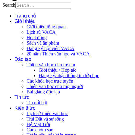
Search
Trang chủ
Giới thiệu
Giới thiệu tổng quan
Lịch sử VACA
Hoạt động
Sách và ấn phẩm
Đăng ký hội viên VACA
20 năm Thiên văn học và VACA
Đào tạo
Thiên văn học cho trẻ em
Giới thiệu / Hợp tác
Đăng ký/nhận thông tin lớp học
Các khóa học trực tuyến
Thiên văn học cho mọi người
Bài giảng độc lập
Tin tức
Tin nổi bật
Kiến thức
Lịch sử thiên văn học
Trái Đất và sự sống
Hệ Mặt Trời
Các chòm sao