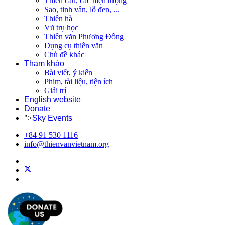
Thiên cầu, các hiện tượng
Sao, tinh vân, lỗ đen, ...
Thiên hà
Vũ trụ học
Thiên văn Phương Đông
Dụng cụ thiên văn
Chủ đề khác
Tham khảo
Bài viết, ý kiến
Phim, tài liệu, tiện ích
Giải trí
English website
Donate
">
Sky Events
+84 91 530 1116
info@thienvanvietnam.org