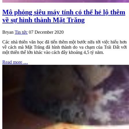
Mô phỏng siêu máy tính có thể hé lộ thêm
về sự hình thành Mặt Trăng
Bryan
Tin tức
07 December 2020
Các nhà thiên văn học đã tiến thêm một bước nữa tới việc hiểu hơn
về cách mà Mặt Trăng đã hình thành do va chạm của Trái Đất với
một thiên thể lớn khác vào cách đây khoảng 4,5 tỷ năm.
Read more …