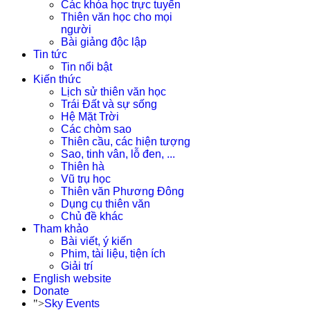
Các khóa học trực tuyến
Thiên văn học cho mọi
người
Bài giảng độc lập
Tin tức
Tin nổi bật
Kiến thức
Lịch sử thiên văn học
Trái Đất và sự sống
Hệ Mặt Trời
Các chòm sao
Thiên cầu, các hiện tượng
Sao, tinh vân, lỗ đen, ...
Thiên hà
Vũ trụ học
Thiên văn Phương Đông
Dụng cụ thiên văn
Chủ đề khác
Tham khảo
Bài viết, ý kiến
Phim, tài liệu, tiện ích
Giải trí
English website
Donate
">
Sky Events