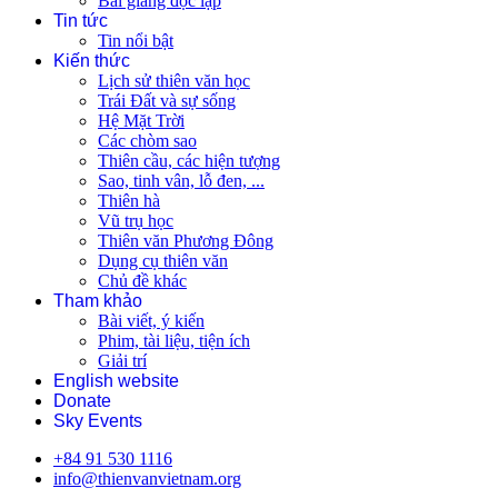
Bài giảng độc lập
Tin tức
Tin nổi bật
Kiến thức
Lịch sử thiên văn học
Trái Đất và sự sống
Hệ Mặt Trời
Các chòm sao
Thiên cầu, các hiện tượng
Sao, tinh vân, lỗ đen, ...
Thiên hà
Vũ trụ học
Thiên văn Phương Đông
Dụng cụ thiên văn
Chủ đề khác
Tham khảo
Bài viết, ý kiến
Phim, tài liệu, tiện ích
Giải trí
English website
Donate
Sky Events
+84 91 530 1116
info@thienvanvietnam.org