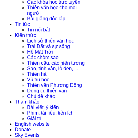
Các khóa học trực tuyến
Thiên văn học cho mọi
người
Bài giảng độc lập
Tin tức
Tin nổi bật
Kiến thức
Lịch sử thiên văn học
Trái Đất và sự sống
Hệ Mặt Trời
Các chòm sao
Thiên cầu, các hiện tượng
Sao, tinh vân, lỗ đen, ...
Thiên hà
Vũ trụ học
Thiên văn Phương Đông
Dụng cụ thiên văn
Chủ đề khác
Tham khảo
Bài viết, ý kiến
Phim, tài liệu, tiện ích
Giải trí
English website
Donate
Sky Events