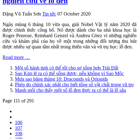
nghiên cứu về lỗ đen
Đặng Vũ Tuấn Sơn
Tin tức
07 October 2020
Ngày mùng 6 tháng 10 vừa qua, giải Nobel Vật lý năm 2020 đã
được chính thức công bố. Nó được dành cho ba nhà khoa học là
Roger Penrose, Reinhard Genzel và Andrea Ghez vì những nghiên
cứu và khám phá của họ về một trong những đối tượng thu hút
được nhiều sự quan tâm nhất trong thiên văn và vũ trụ học: lỗ đen.
Read more …
Một số hành tinh có thể tốt cho sự sống hơn Trái Đất
Sao Kim lẽ ra có thể sống được, nếu không vì Sao Mộc
Mưa sao băng tháng 10: Draconids và Orionids
Phép đo chính xác nhất cho biết tổng số vật chất trong vũ trụ
Manh mối cho thấy một số lỗ đen thực ra có thể là lỗ sâu
Page 111 of 291
106
107
108