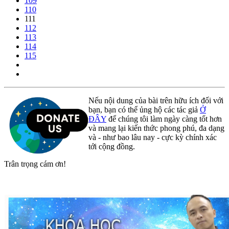
109
110
111
112
113
114
115
Nếu nội dung của bài trên hữu ích đối với
bạn, bạn có thể ủng hộ các tác giả
Ở
ĐÂY
để chúng tôi làm ngày càng tốt hơn
và mang lại kiến thức phong phú, đa dạng
và - như bao lâu nay - cực kỳ chính xác
tới cộng đồng.
Trân trọng cám ơn!