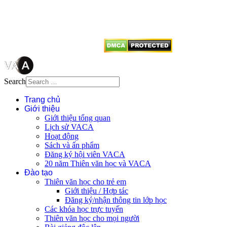
dẫn
Thienvanvietnam.org
khi quý
vị tái sử dụng bất cứ nội dung nào
từ website này.
Search
Trang chủ
Giới thiệu
Giới thiệu tổng quan
Lịch sử VACA
Hoạt động
Sách và ấn phẩm
Đăng ký hội viên VACA
20 năm Thiên văn học và VACA
Đào tạo
Thiên văn học cho trẻ em
Giới thiệu / Hợp tác
Đăng ký/nhận thông tin lớp học
Các khóa học trực tuyến
Thiên văn học cho mọi người