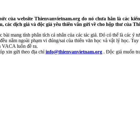
hức của website Thienvanvietnam.org do nó chưa hẳn là các kiến 
u, các dịch giả và độc giả yêu thiên văn gửi về cho hộp thư của T
ác bài mang tính phân tích cá nhân của các tác giả. Đó có thể là các ý
đều nằm ngoài phạm vi đúng/sai của thiên văn học và vật lý học. Tuy vậ
mà VACA luôn đề ra.
óp xin gửi theo địa chỉ
info@thienvanvietnam.org
. Độc giả muốn trao