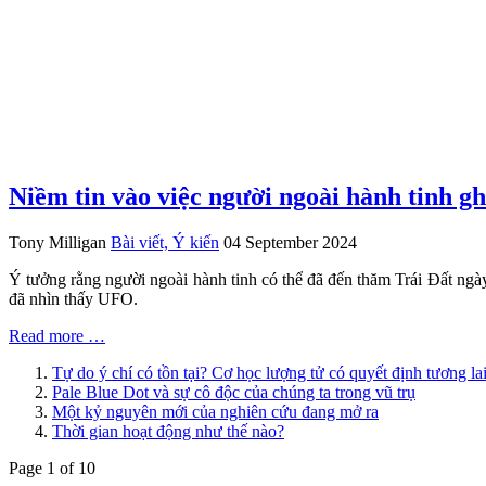
Niềm tin vào việc người ngoài hành tinh g
Tony Milligan
Bài viết, Ý kiến
04 September 2024
Ý tưởng rằng người ngoài hành tinh có thể đã đến thăm Trái Đất ngà
đã nhìn thấy UFO.
Read more …
Tự do ý chí có tồn tại? Cơ học lượng tử có quyết định tương la
Pale Blue Dot và sự cô độc của chúng ta trong vũ trụ
Một kỷ nguyên mới của nghiên cứu đang mở ra
Thời gian hoạt động như thế nào?
Page 1 of 10