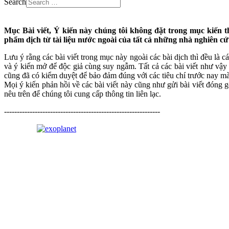
Search
Mục Bài viết, Ý kiến này chúng tôi không đặt trong mục kiến t
phẩm dịch từ tài liệu nước ngoài của tất cả những nhà nghiên cứ
Lưu ý rằng các bài viết trong mục này ngoài các bài dịch thì đều là c
và ý kiến mở để độc giả cùng suy ngẫm. Tất cả các bài viết như vậy 
cũng đã có kiểm duyệt để bảo đảm đúng với các tiêu chí trước nay 
Mọi ý kiến phản hồi về các bài viết này cũng như gửi bài viết đóng g
nêu trên để chúng tôi cung cấp thông tin liên lạc.
-------------------------------------------------------------