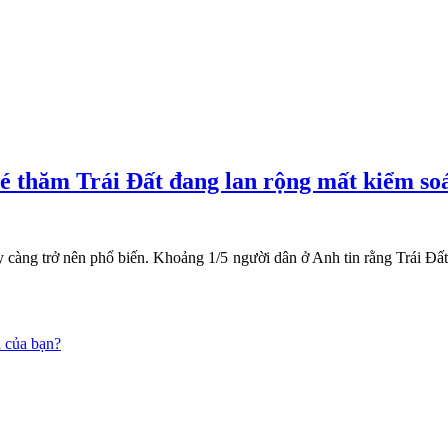
hé thăm Trái Đất đang lan rộng mất kiểm soá
y càng trở nên phổ biến. Khoảng 1/5 người dân ở Anh tin rằng Trái Đ
i của bạn?