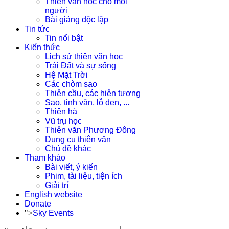
Thiên văn học cho mọi
người
Bài giảng độc lập
Tin tức
Tin nổi bật
Kiến thức
Lịch sử thiên văn học
Trái Đất và sự sống
Hệ Mặt Trời
Các chòm sao
Thiên cầu, các hiện tượng
Sao, tinh vân, lỗ đen, ...
Thiên hà
Vũ trụ học
Thiên văn Phương Đông
Dụng cụ thiên văn
Chủ đề khác
Tham khảo
Bài viết, ý kiến
Phim, tài liệu, tiện ích
Giải trí
English website
Donate
">
Sky Events