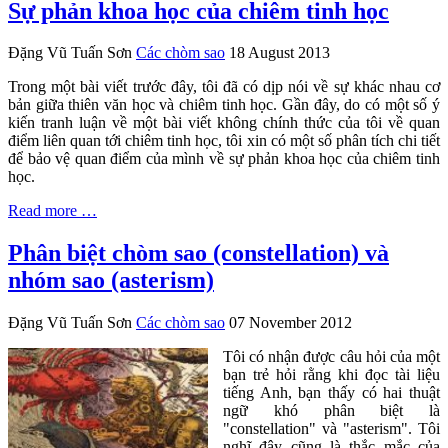
Sự phản khoa học của chiêm tinh học
Đặng Vũ Tuấn Sơn
Các chòm sao
18 August 2013
Trong một bài viết trước đây, tôi đã có dịp nói về sự khác nhau cơ
bản giữa thiên văn học và chiêm tinh học. Gần đây, do có một số ý
kiến tranh luận về một bài viết không chính thức của tôi về quan
điểm liên quan tới chiêm tinh học, tôi xin có một số phân tích chi tiết
để bảo vệ quan điểm của mình về sự phản khoa học của chiêm tinh
học.
Read more …
Phân biệt chòm sao (constellation) và
nhóm sao (asterism)
Đặng Vũ Tuấn Sơn
Các chòm sao
07 November 2012
Tôi có nhận được câu hỏi của một
bạn trẻ hỏi rằng khi đọc tài liệu
tiếng Anh, bạn thấy có hai thuật
ngữ khó phân biệt là
"constellation" và "asterism". Tôi
nghĩ đây cũng là thắc mắc của