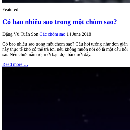
Featured
Có bao nhiêu sao trong một chòm sao?
Đặng Vũ Tuấn Sơn
Các chòm sao
14 June 2018
Có bao nhiêu sao trong một chòm sao? Câu hỏi tưởng như đơn giản
này thực tế khó có thể trả lời, nếu không muốn nói đó là một câu hỏi
sai. Nếu chưa nắm rõ, mời bạn đọc bài dưới đây.
Read more …