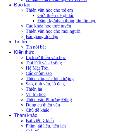
Đào tạo
Thiên văn học cho trẻ em
Giới thiệu / Hợp tác
Đăng ký/nhận thông tin lớp học
Các khóa học trực tuyến
Thiên văn học cho mọi người
Bài giảng độc lập
Tin tức
Tin nổi bật
Kiến thức
Lịch sử thiên văn học
Trái Đất và sự sống
Hệ Mặt Trời
Các chòm sao
Thiên cầu, các hiện tượng
Sao, tinh vân, lỗ đen, ...
Thiên hà
Vũ trụ học
Thiên văn Phương Đông
Dụng cụ thiên văn
Chủ đề khác
Tham khảo
Bài viết, ý kiến
Phim, tài liệu, tiện ích