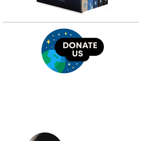
HỘI THIÊN
VĂN VÀ VŨ TRỤ
HỌC VIỆT NAM
Vietnam Astronomy and
Cosmology Association (VACA)
Văn phòng: 90b Khương Đình,