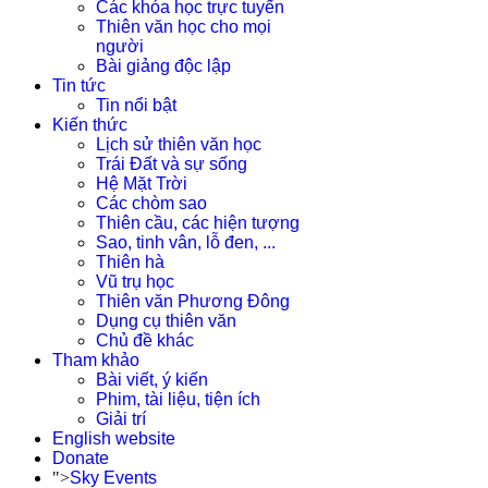
Các khóa học trực tuyến
Thiên văn học cho mọi
người
Bài giảng độc lập
Tin tức
Tin nổi bật
Kiến thức
Lịch sử thiên văn học
Trái Đất và sự sống
Hệ Mặt Trời
Các chòm sao
Thiên cầu, các hiện tượng
Sao, tinh vân, lỗ đen, ...
Thiên hà
Vũ trụ học
Thiên văn Phương Đông
Dụng cụ thiên văn
Chủ đề khác
Tham khảo
Bài viết, ý kiến
Phim, tài liệu, tiện ích
Giải trí
English website
Donate
">
Sky Events