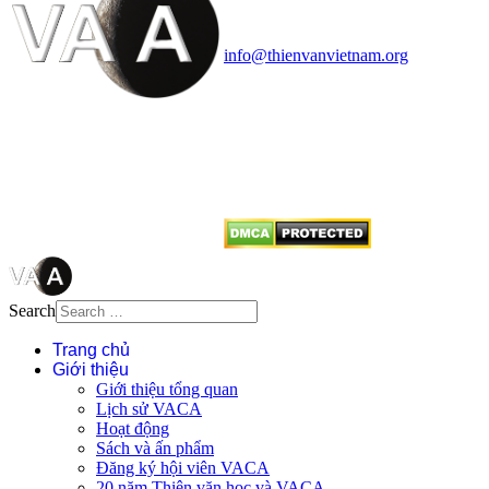
quận Thanh Xuân, Hà Nội
Điện thoại: 091.530.1116; Email:
info@thienvanvietnam.org
Mọi bài viết tại đây thuộc bản
quyền của VACA, vui lòng ghi rõ
tên tác giả và nguồn trích
dẫn
Thienvanvietnam.org
khi quý
vị tái sử dụng bất cứ nội dung nào
từ website này.
Search
Trang chủ
Giới thiệu
Giới thiệu tổng quan
Lịch sử VACA
Hoạt động
Sách và ấn phẩm
Đăng ký hội viên VACA
20 năm Thiên văn học và VACA