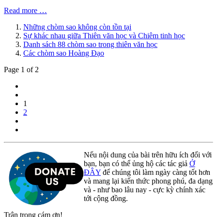
Read more …
Những chòm sao không còn tồn tại
Sự khác nhau giữa Thiên văn học và Chiêm tinh học
Danh sách 88 chòm sao trong thiên văn học
Các chòm sao Hoàng Đạo
Page 1 of 2
1
2
Nếu nội dung của bài trên hữu ích đối với
bạn, bạn có thể ủng hộ các tác giả
Ở
ĐÂY
để chúng tôi làm ngày càng tốt hơn
và mang lại kiến thức phong phú, đa dạng
và - như bao lâu nay - cực kỳ chính xác
tới cộng đồng.
Trân trọng cám ơn!