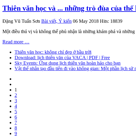
Thiên văn học và ... những trò đùa của thế
Đặng Vũ Tuấn Sơn
Bài viết, Ý kiến
06 May 2018
Hits: 18839
Một điều thú vị và không thể phủ nhận là những khám phá và những 
Read more …
Thiên văn học: không chỉ đẹp ở bầu trời
Download: lịch thiên văn của VACA | PDF | Free
Sky Events: Ứng dụng lịch thiên văn hoàn hảo cho bạn
Vật thể nhân tạo đầu tiên đi vào không gian: Một phần lịch sử 
1
2
3
4
5
6
7
8
9