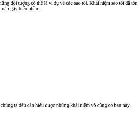
g đối tượng có thể là ví dụ về các sao tối. Khái niệm sao tối đã tồn
ần nào gây hiểu nhầm.
c, chúng ta đều cần hiểu được những khái niệm vô cùng cơ bản này.