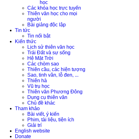
học
Các khóa học trực tuyến
Thiên văn học cho mọi
người
Bài giảng độc lập
Tin tức
Tin nổi bật
Kiến thức
Lịch sử thiên văn học
Trái Đất và sự sống
Hệ Mặt Trời
Các chòm sao
Thiên cầu, các hiện tượng
Sao, tinh vân, lỗ đen, ...
Thiên hà
Vũ trụ học
Thiên văn Phương Đông
Dụng cụ thiên văn
Chủ đề khác
Tham khảo
Bài viết, ý kiến
Phim, tài liệu, tiện ích
Giải trí
English website
Donate