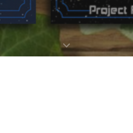
Khám phá Vũ trụ với Project
RAGNAROK
!
Project RAGNAROK
(Sau đây gọi tắt là
ProjectR
) là
trò chơi được sáng tạo và phát triển bởi
Hội Thiên văn và Vũ trụ học Việt Nam (VACA).
Trò chơi không chỉ mang tính giải trí, còn chứa