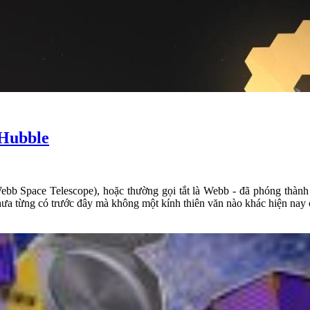
 Hubble
bb Space Telescope), hoặc thường gọi tắt là Webb - đã phóng thành c
ưa từng có trước đây mà không một kính thiên văn nào khác hiện nay 