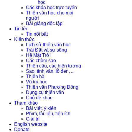
học
Các khóa học trực tuyến
Thiên văn học cho mọi
người
Bài giảng độc lập
Tin tức
Tin nổi bật
Kiến thức
Lịch sử thiên văn học
Trái Đất và sự sống
Hệ Mặt Trời
Các chòm sao
Thiên cầu, các hiện tượng
Sao, tinh vân, lỗ đen, ...
Thiên hà
Vũ trụ học
Thiên văn Phương Đông
Dụng cụ thiên văn
Chủ đề khác
Tham khảo
Bài viết, ý kiến
Phim, tài liệu, tiện ích
Giải trí
English website
Donate