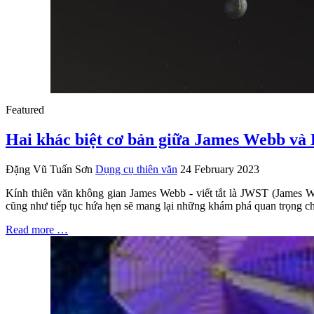
Featured
Hai khác biệt cơ bản giữa James Webb và
Đặng Vũ Tuấn Sơn
Dụng cụ thiên văn
24 February 2023
Kính thiên văn không gian James Webb - viết tắt là JWST (James We
cũng như tiếp tục hứa hẹn sẽ mang lại những khám phá quan trọng ch
Read more …