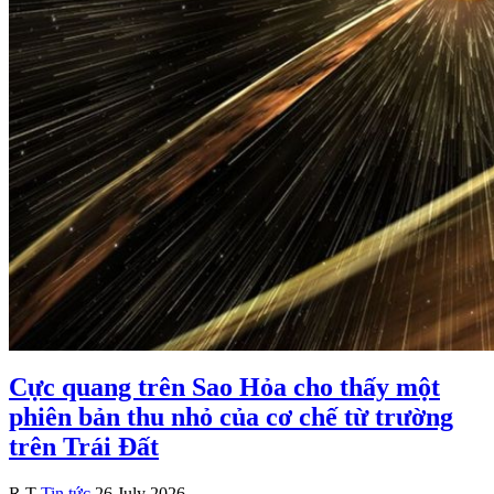
Cực quang trên Sao Hỏa cho thấy một
phiên bản thu nhỏ của cơ chế từ trường
trên Trái Đất
R.T
Tin tức
26 July 2026