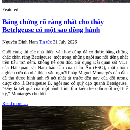
Featured
Bằng chứng rõ ràng nhất cho thấy
Betelgeuse có một sao đồng hành
Nguyễn Đình Nam
Tin tức
31 July 2026
Cuối cùng thì các nhà thiên văn học cũng đã có được bằng chứng
chắc chắn rằng Betelgeuse, một trong những ngôi sao nổi tiếng nhất
trên bầu trời đêm, không hề đơn độc. Sử dụng Đài quan sát VLT
của Đài quan sát Nam bán cầu của châu Âu (ESO), một nhóm
nghiên cứu do nhà thiên văn người Pháp Miguel Montargès dẫn đầu
đã thu được hình ảnh rõ nét nhất từ trước đến nay của đối tượng
được cho là Betelgeuse B, ngôi sao có quỹ đạo quanh Betelgeuse.
"Đây là kết quả của một hành trình tìm kiếm kéo dài suốt một thế
kỷ," Montargès cho biết.
Read more …