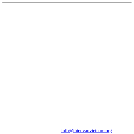
HỘI THIÊN
VĂN VÀ VŨ TRỤ
HỌC VIỆT NAM
Vietnam Astronomy and
Cosmology Association (VACA)
Văn phòng: 90b Khương Đình,
quận Thanh Xuân, Hà Nội
Điện thoại: 091.530.1116; Email:
info@thienvanvietnam.org