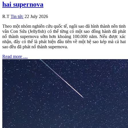
hai supernova
R.T
Tin tức
22 July 2026
Theo một nhóm nghiên cứu quốc tế, ngôi sao đã hình thành nên tinh
vân Con Sứa (Jellyfish) có thể từng có một sao đồng hành đã phát
nổ thành supernova sớm hơn khoảng 100.000 năm. Nếu được xác
nhận, đây có thể là phát hiện đầu tiên về một hệ sao kép mà cả hai
sao đều đã phát nổ thành supernova.
Read more …