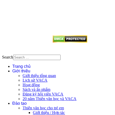
Mọi bài viết tại đây thuộc bản
quyền của VACA, vui lòng ghi rõ
tên tác giả và nguồn trích
dẫn
Thienvanvietnam.org
khi quý
vị tái sử dụng bất cứ nội dung nào
từ website này.
Search
Trang chủ
Giới thiệu
Giới thiệu tổng quan
Lịch sử VACA
Hoạt động
Sách và ấn phẩm
Đăng ký hội viên VACA
20 năm Thiên văn học và VACA
Đào tạo
Thiên văn học cho trẻ em
Giới thiệu / Hợp tác