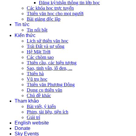
Đăng ký/nhận thông tin lớp học
Các khóa học trực tuyến
Thiên văn học cho mọi người
Bài giảng độc lập
Tin tức
Tin nổi bật
Kiến thức
Lịch sử thiên văn học
Trái Đất và sự sống
Hệ Mặt Trời
Các chòm sao
Thiên cầu, các hiện tượng
Sao, tinh vân, lỗ đen, ...
Thiên hà
Vũ trụ học
Thiên văn Phương Đông
Dụng cụ thiên văn
Chủ đề khác
Tham khảo
Bài viết, ý kiến
Phim, tài liệu, tiện ích
Giải trí
English website
Donate
Sky Events