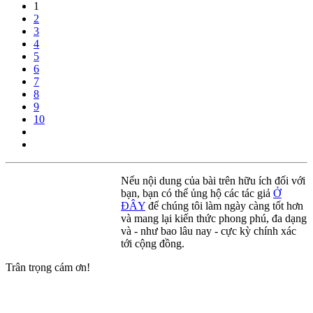
1
2
3
4
5
6
7
8
9
10
Nếu nội dung của bài trên hữu ích đối với
bạn, bạn có thể ủng hộ các tác giả
Ở
ĐÂY
để chúng tôi làm ngày càng tốt hơn
và mang lại kiến thức phong phú, đa dạng
và - như bao lâu nay - cực kỳ chính xác
tới cộng đồng.
Trân trọng cám ơn!