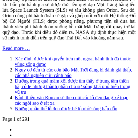
khi bốn phi hành gia sẽ được đưa lên quỹ đạo Mặt Trăng bằng tên
lửa Space Launch System (SLS) và tàu không gian Orion. Sau đó,
Orion cùng phi hành đoàn sẽ gặp và ghép nối với một Hệ thống Đổ
bộ Có Người (HLS) được phóng riêng, phương tiện sẽ đưa hai
thành viên phi hành đoàn xuống bề mặt Mặt Trăng rồi quay trở lại
quỹ đạo. Trước khi điều đó diễn ra, NASA dự định thực hiện một
sứ mệnh trình diễn trên quỹ đạo Trái Đất vào khoảng năm sau.
Read more …
Xác định được khí quyển trên một ngoại hành tinh đá thuộc
vùng sống được
Nguy cơ đến từ các cơn bão Mặt Trời đang bị đánh giá thấp,
các nhà nghiên cứu cảnh báo
Đường trong quả mâm xôi được tìm thấy ở trung tâm thiên
hà, có lẽ những thành phần cho sự sống khá phổ biến trong
vũ trụ
Kính thiên văn Roman sẽ theo dõi các lỗ đen đang xé toạc
các ngôi sao ở rất xa
Những quần thể lỗ đen được hé lộ nhờ sóng hấp dẫn
Page 1 of 291