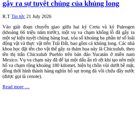
gây ra sự tuyệt chủng của khủng long
R.T
Tin tức
21 July 2026
Vào giải đoạn chuyển giao giữa hai kỷ Creta và kỷ Paleogen
(khoảng 66 triệu năm trước), một vụ va chạm khổng lồ đã gây ra
một sự kiện tuyệt chủng hàng loạt, xóa sổ khoảng ba phần tư số loài
động vật và thực vật trên Trái Đất, bao gồm cả khủng long. Các nhà
khoa học đặt tên cho vật thể gây ra thảm họa này là Chicxulub, theo
tên thị trấn Chicxulub Pueblo trên bán đảo Yucatán ở miền nam
Mexico. Vụ va chạm này đã để lại một dấu ấn rõ rệt khi tạo nên một
hố va chạm rộng khoảng 180 kilomet, hiện bị chôn vùi dưới bề mặt,
đồng thời hình thành hàng nghìn hố sụt trong đá vôi chứa đầy nước
(được gọi là cenote).
Read more …