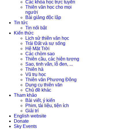
Các khóa học trực tuyến
Thiên văn học cho mọi
người
Bài giảng độc lập
Tin tức
Tin nổi bật
Kiến thức
Lịch sử thiên văn học
Trái Đất và sự sống
Hệ Mặt Trời
Các chòm sao
Thiên cầu, các hiện tượng
Sao, tinh vân, lỗ đen, ...
Thiên hà
Vũ trụ học
Thiên văn Phương Đông
Dụng cụ thiên văn
Chủ đề khác
Tham khảo
Bài viết, ý kiến
Phim, tài liệu, tiện ích
Giải trí
English website
Donate
Sky Events